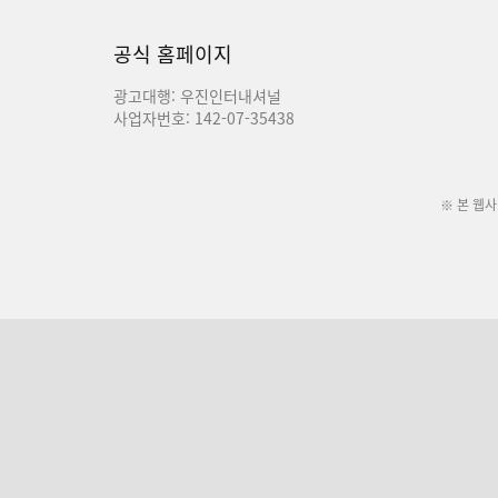
공식 홈페이지
광고대행: 우진인터내셔널
사업자번호: 142-07-35438
※ 본 웹